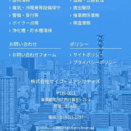
電気・冷暖房等設備保守
害虫駆除
警備・受付等
催事関係業務
ボイラー点検
検査業務
浄化槽・貯水槽清掃
お問い合わせ
ポリシー
お問い合わせフォーム
サイトポリシー
プライバシーポリシー
株式会社セイコーファシリティズ
〒116-0013
東京都荒川区西日暮里5-23-3
冠第二ビル5F
電話：
03-5615-1737
(C)SEIKO FACIRITIES All Rights Reserved.