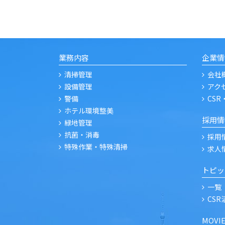
業務内容
企業情
清掃管理
会社
設備管理
アク
警備
CSR
ホテル環境整美
採用情
緑地管理
抗菌・消毒
採用
特殊作業・特殊清掃
求人
トピッ
一覧
CS
MOVI