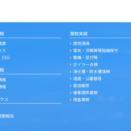
報
業務実績
概要
建物清掃
セス
電気・冷暖房等設備保守
・ESG
警備・受付等
ボイラー点検
報
浄化槽・貯水槽清掃
道路・公園管理
情報
害虫駆除
情報
催事関係業務
クス
検査業務
R活動報告
E