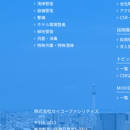
清掃管理
会社
設備管理
アク
警備
CSR
ホテル環境整美
採用情
緑地管理
抗菌・消毒
採用
特殊作業・特殊清掃
求人
トピッ
一覧
CS
MOVI
一覧
株式会社セイコーファシリティズ
〒116-0013
東京都荒川区西日暮里5-23-3