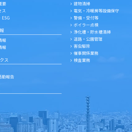
概要
建物清掃
セス
電気・冷暖房等設備保守
・ESG
警備・受付等
ボイラー点検
報
浄化槽・貯水槽清掃
道路・公園管理
情報
害虫駆除
情報
催事関係業務
クス
検査業務
R活動報告
E